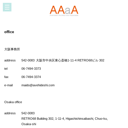
office
大阪事務所
address
542-0083
大阪市中央区東心斎橋1-11-4 RETRO68ビル 302
tel
06-7494-3373
fax
06-7494-3374
e-mail
maido@avehideshi.com
Osaka office
address
542-0083
RETRO68 Building 302, 1-11-4, Higashishinsaibashi, Chuo-ku,
Osaka-shi