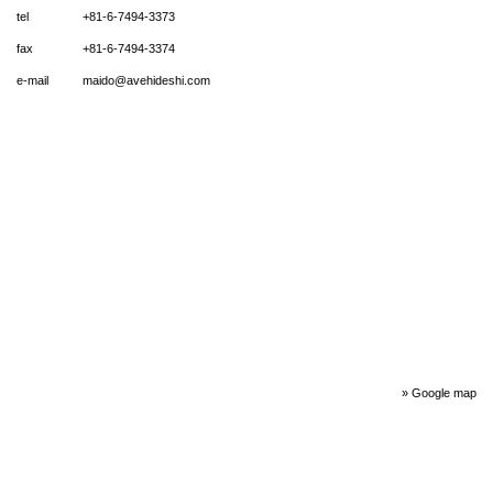
tel
+81-6-7494-3373
fax
+81-6-7494-3374
e-mail
maido@avehideshi.com
» Google map