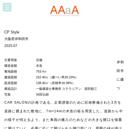
CP Style
大阪府岸和田市
2025.07
主要用途
店舗
岸和
構造規模
木造
田市
敷地面積
753.4㎡
建築面積
152.40㎡（建ぺい率20.23%）
に建
延床面積
138.40㎡（容積率18.38%）
つ
構造設計
一級建築士事務所 ステラジアン 原田順三
写真
河田弘樹
CAR SALONの計画である。企業誘致のために区画整備された3方を
CP Style
西三国のガレージ
道路に囲まれた敷地に、7m×14mの木造の箱を用意した。道路から中
大阪府岸和田市
大阪府大阪市
2025.07
2024.06
の様子が伺えるよう、また車両の搬入のためなどの大きな開口を慎重
に開けていく。必要に応じて開けられた開口部には、周囲の緑が溶け