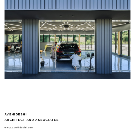
和泉の家
南生駒の家
大阪府和泉市
大阪府生駒市
2012.10
2012.11
AVEHIDESHI
箕面森町の家
和田医院
ARCHITECT AND ASSOCIATES
大阪府箕面市
大阪府和泉市
www.avehideshi.com
2012.04
2012.03